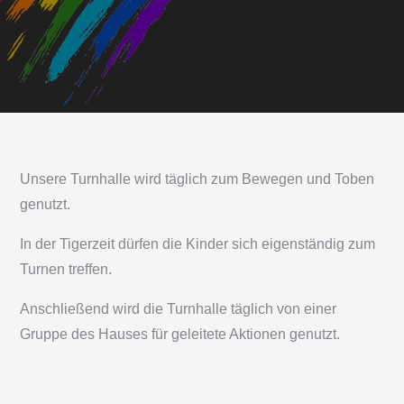
Unsere Turnhalle wird täglich zum Bewegen und Toben
genutzt.
In der Tigerzeit dürfen die Kinder sich eigenständig zum
Turnen treffen.
Anschließend wird die Turnhalle täglich von einer
Gruppe des Hauses für geleitete Aktionen genutzt.