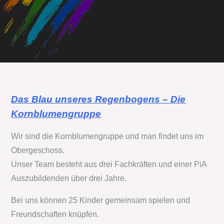
Das Blau unseres Regenbogens – Die
Kornblumengruppe
Wir sind die Kornblumengruppe und man findet uns im
Obergeschoss.
Unser Team besteht aus drei Fachkräften und einer PiA
Auszubildenden über drei Jahre.
Bei uns können 25 Kinder gemeinsam spielen und
Freundschaften knüpfen.