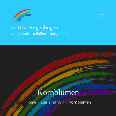
Skip
to
content
ev. Kita Regenbogen
evangelisch – teiloffen – tiergestützt
Kornblumen
Home
Das sind Wir
Kornblumen