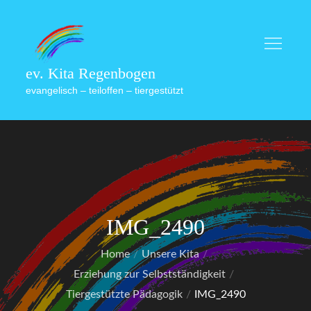
Skip
to
content
ev. Kita Regenbogen
evangelisch – teiloffen – tiergestützt
IMG_2490
Home
Unsere Kita
Erziehung zur Selbstständigkeit
Tiergestützte Pädagogik
IMG_2490