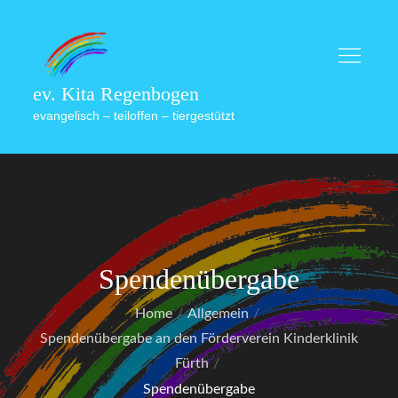
Skip
to
content
ev. Kita Regenbogen
evangelisch – teiloffen – tiergestützt
Spendenübergabe
Home
Allgemein
Spendenübergabe an den Förderverein Kinderklinik
Fürth
Spendenübergabe