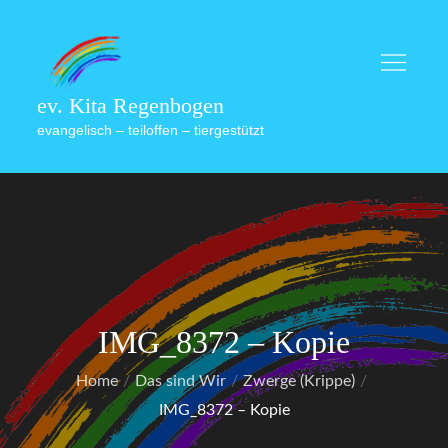
Skip
to
content
ev. Kita Regenbogen
evangelisch – teiloffen – tiergestützt
IMG_8372 – Kopie
Home
Das sind Wir
Zwerge (Krippe)
IMG_8372 – Kopie