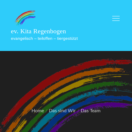
Skip
to
content
ev. Kita Regenbogen
evangelisch – teiloffen – tiergestützt
Home
Das sind Wir
Das Team