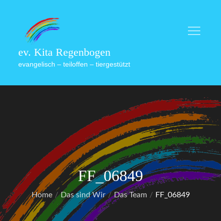
Skip
to
content
ev. Kita Regenbogen
evangelisch – teiloffen – tiergestützt
FF_06849
Home
Das sind Wir
Das Team
FF_06849