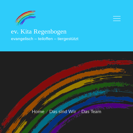
Skip
to
content
ev. Kita Regenbogen
evangelisch – teiloffen – tiergestützt
Home
Das sind Wir
Das Team